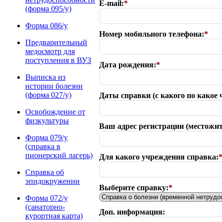
E-mail:
*
(форма 095/у)
Форма 086/у
Номер мобильного телефона:
*
Предварительный
медосмотр для
поступления в ВУЗ
Дата рождения:
*
Выписка из
истории болезни
(форма 027/у)
Даты справки (с какого по какое 
Освобождение от
физкультуры
Ваш адрес регистрации (местожит
Форма 079/у
(справка в
пионерский лагерь)
Для какого учреждения справка:
Справка об
эпидокружении
Выберите справку:
*
Форма 072/у
(санаторно-
Доп. информация:
курортная карта)